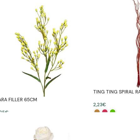
AÑADIR AL CARRITO
TING TING SPIRAL R
ARA FILLER 65CM
2,23
€
,25
€
AÑADIR AL CARRITO
SELECCIONAR OPCION