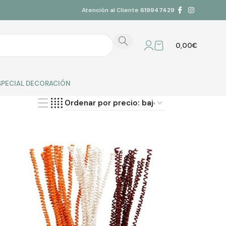
Atención al Cliente
619947429
0,00
€
SPECIAL DECORACIÓN