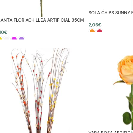
SOLA CHIPS SUNNY 
90CM
LANTA FLOR ACHILLEA ARTIFICIAL 35CM
2,06
€
10
€
SELECCIONAR OPCION
SELECCIONAR OPCIONES