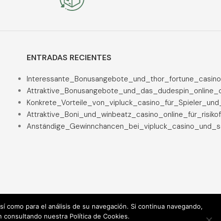
ENTRADAS RECIENTES
Interessante_Bonusangebote_und_thor_fortune_casino
Attraktive_Bonusangebote_und_das_dudespin_online_c
Konkrete_Vorteile_von_vipluck_casino_für_Spieler_un
Attraktive_Boni_und_winbeatz_casino_online_für_risiko
Anständige_Gewinnchancen_bei_vipluck_casino_und_se
 así como para el análisis de su navegación. Si continua navegando,
n consultando nuestra Política de Cookies.