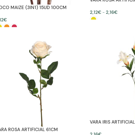
VARA ROSA ARTIFIC
OCO MAIZE (3IN1) 15UD 100CM
2,12
€
-
2,16
€
12
€
SELECCIONAR OPCION
SELECCIONAR OPCIONES
VARA IRIS ARTIFICIAL
ARA ROSA ARTIFICIAL 61CM
2,16
€