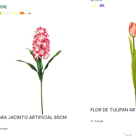
19
€
+2
SELECCIONAR OPCION
SELECCIONAR OPCIONES
FLOR DE TULIPAN AR
ARA JACINTO ARTIFICIAL 65CM
2,20
€
23
€
AÑADIR AL CARRITO