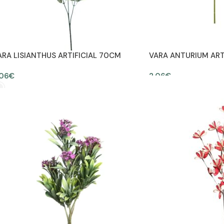
ARA LISIANTHUS ARTIFICIAL 70CM
VARA ANTURIUM ART
,06
€
2,06
€
AÑADIR AL CARRITO
SELECCIONAR OPCIONES