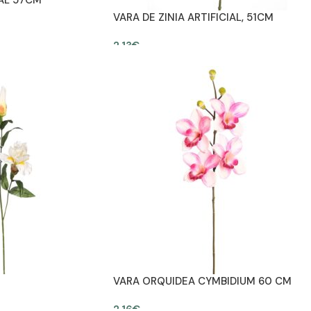
IAL 57CM
VARA DE ZINIA ARTIFICIAL, 51CM
2,13
€
ES
AÑADIR AL CARRITO
VARA ORQUIDEA CYMBIDIUM 60 CM
2,16
€