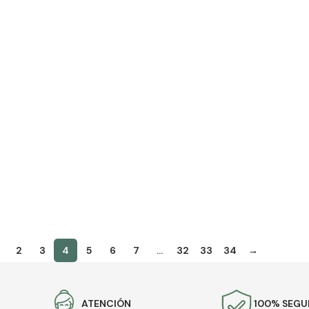
2
3
4
5
6
7
…
32
33
34
→
ATENCIÓN
100% SEG