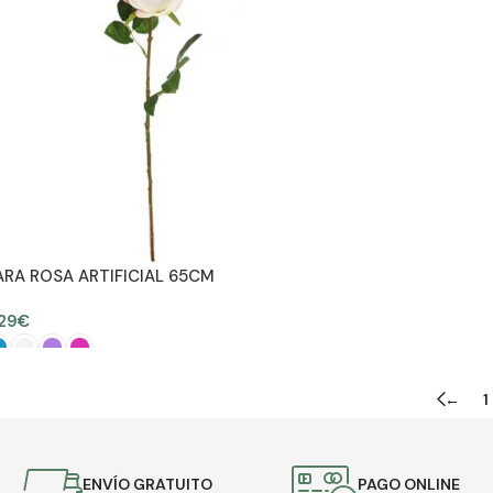
ARA ROSA ARTIFICIAL 65CM
,29
€
SELECCIONAR OPCIONES
←
1
ENVÍO GRATUITO
PAGO ONLINE