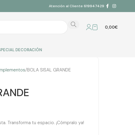
Atención al Cliente
619947429
0,00
€
SPECIAL DECORACIÓN
mplementos
BOLA SISAL GRANDE
RANDE
ta. Transforma tu espacio. ¡Cómpralo ya!