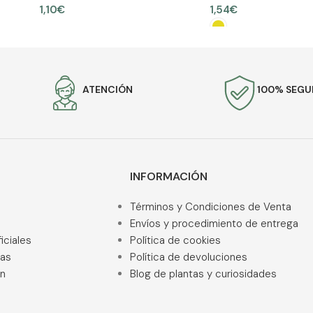
1,10
€
1,54
€
AÑADIR AL CARRITO
SELECCIONAR OPCION
ATENCIÓN
100% SEG
INFORMACIÓN
Términos y Condiciones de Venta
Envíos y procedimiento de entrega
iciales
Política de cookies
ras
Política de devoluciones
ón
Blog de plantas y curiosidades