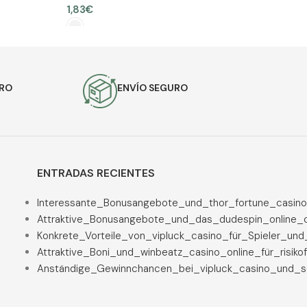
1,83
€
ES
SELECCIONAR OPCIONES
URO
ENVÍO SEGURO
ENTRADAS RECIENTES
Interessante_Bonusangebote_und_thor_fortune_casino
Attraktive_Bonusangebote_und_das_dudespin_online_c
Konkrete_Vorteile_von_vipluck_casino_für_Spieler_un
Attraktive_Boni_und_winbeatz_casino_online_für_risiko
Anständige_Gewinnchancen_bei_vipluck_casino_und_se