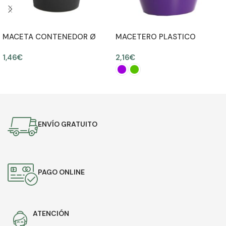
MACETA CONTENEDOR Ø
MACETERO PLASTICO
13CM ALT 11CM
12,50CM Ø14CM
1,46
€
2,16
€
AÑADIR AL CARRITO
SELECCIONAR OPCIONES
ENVÍO GRATUITO
PAGO ONLINE
ATENCIÓN