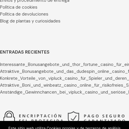
Envíos y procedimiento de entrega
Política de cookies
Política de devoluciones
Blog de plantas y curiosidades
ENTRADAS RECIENTES
Interessante_Bonusangebote_und_thor_fortune_casino_für_ei
Attraktive_Bonusangebote_und_das_dudespin_online_casino_f
Konkrete_Vorteile_von_vipluck_casino_für_Spieler_und_deren_
Attraktive_Boni_und_winbeatz_casino_online_für_risikofreies_
Anständige_Gewinnchancen_bei_vipluck_casino_und_seriöse_
Este sitio web utiliza Cookies propias y de terceros de análisis