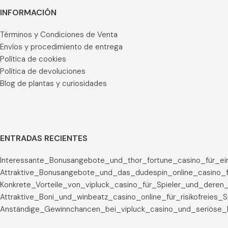
INFORMACIÓN
Términos y Condiciones de Venta
Envíos y procedimiento de entrega
Política de cookies
Política de devoluciones
Blog de plantas y curiosidades
ENTRADAS RECIENTES
Interessante_Bonusangebote_und_thor_fortune_casino_für_ei
Attraktive_Bonusangebote_und_das_dudespin_online_casino_f
Konkrete_Vorteile_von_vipluck_casino_für_Spieler_und_deren_
Attraktive_Boni_und_winbeatz_casino_online_für_risikofreies_
Anständige_Gewinnchancen_bei_vipluck_casino_und_seriöse_