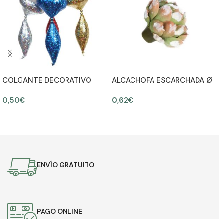
COLGANTE DECORATIVO
ALCACHOFA ESCARCHADA Ø
GLITTER 25CM
12CM
0,50
€
0,62
€
AÑADIR AL CARRITO
AÑADIR AL CARRITO
ENVÍO GRATUITO
PAGO ONLINE