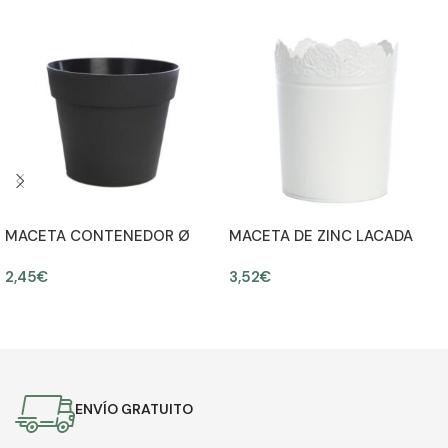
MACETA CONTENEDOR Ø
MACETA DE ZINC LACADA
15CM ALT 12CM
BLANCA Ø12.5CM ALT. 15CM
2,45
€
3,52
€
AÑADIR AL CARRITO
AÑADIR AL CARRITO
ENVÍO GRATUITO