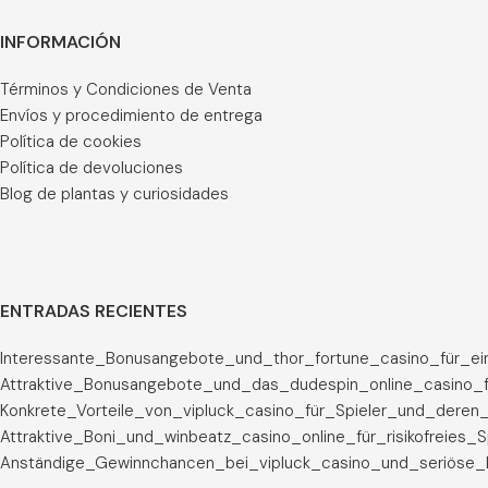
INFORMACIÓN
Términos y Condiciones de Venta
Envíos y procedimiento de entrega
Política de cookies
Política de devoluciones
Blog de plantas y curiosidades
ENTRADAS RECIENTES
Interessante_Bonusangebote_und_thor_fortune_casino_für_ei
Attraktive_Bonusangebote_und_das_dudespin_online_casino_f
Konkrete_Vorteile_von_vipluck_casino_für_Spieler_und_deren_
Attraktive_Boni_und_winbeatz_casino_online_für_risikofreies_
Anständige_Gewinnchancen_bei_vipluck_casino_und_seriöse_