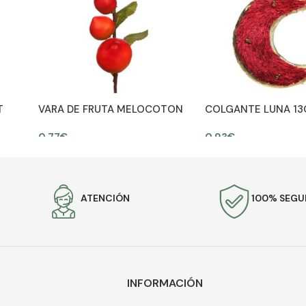
T
VARA DE FRUTA MELOCOTON
COLGANTE LUNA 1
0,77
€
0,93
€
AÑADIR AL CARRITO
AÑADIR AL CARRITO
ATENCIÓN
100% SEG
INFORMACIÓN