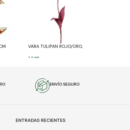
3CM
VARA TULIPAN ROJO/ORO,
70CM
1,24
€
AÑADIR AL CARRITO
URO
ENVÍO SEGURO
ENTRADAS RECIENTES