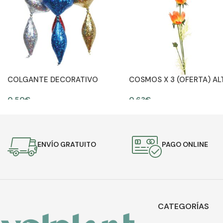
COLGANTE DECORATIVO
COSMOS X 3 (OFERTA) AL
GLITTER 25CM
63CM
0,50
€
0,63
€
AÑADIR AL CARRITO
AÑADIR AL CARRITO
ENVÍO GRATUITO
PAGO ONLINE
CATEGORÍAS