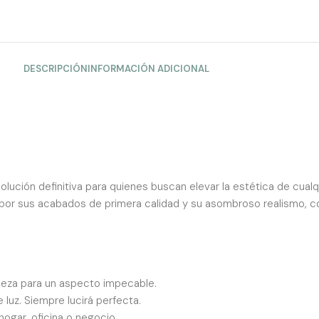
DESCRIPCIÓN
INFORMACIÓN ADICIONAL
 solución definitiva para quienes buscan elevar la estética de cual
por sus acabados de primera calidad y su asombroso realismo, co
aleza para un aspecto impecable.
luz. Siempre lucirá perfecta.
hogar, oficina o negocio.