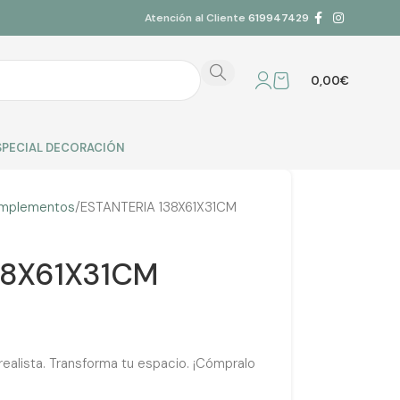
Atención al Cliente
619947429
0,00
€
SPECIAL DECORACIÓN
mplementos
ESTANTERIA 138X61X31CM
38X61X31CM
ealista. Transforma tu espacio. ¡Cómpralo