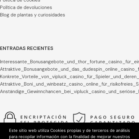
Política de devoluciones
Blog de plantas y curiosidades
ENTRADAS RECIENTES
Interessante_Bonusangebote_und_thor_fortune_casino_für_ei
Attraktive_Bonusangebote_und_das_dudespin_online_casino_f
Konkrete_Vorteile_von_vipluck_casino_für_Spieler_und_deren_
Attraktive_Boni_und_winbeatz_casino_online_für_risikofreies_
Anständige_Gewinnchancen_bei_vipluck_casino_und_seriöse_
Este sitio web utiliza Cookies propias y de terceros de análisis
para recopilar información con la finalidad de mejorar nuestros