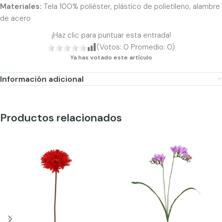
Materiales:
Tela 100% poliéster, plástico de polietileno, alambre
de acero
¡Haz clic para puntuar esta entrada!
(Votos:
0
Promedio:
0
)
Ya has votado este artículo
Información adicional
Productos relacionados