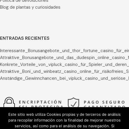
Política de devoluciones
Blog de plantas y curiosidades
ENTRADAS RECIENTES
Interessante_Bonusangebote_und_thor_fortune_casino_für_ei
Attraktive_Bonusangebote_und_das_dudespin_online_casino_f
Konkrete_Vorteile_von_vipluck_casino_für_Spieler_und_deren_
Attraktive_Boni_und_winbeatz_casino_online_für_risikofreies_
Anständige_Gewinnchancen_bei_vipluck_casino_und_seriöse_
Este sitio web utiliza Cookies propias y de terceros de análisis
para recopilar información con la finalidad de mejorar nuestros
servicios, así como para el análisis de su navegación. Si