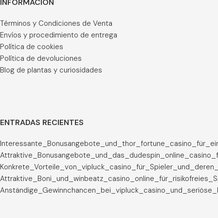
INFORMACIÓN
Términos y Condiciones de Venta
Envíos y procedimiento de entrega
Política de cookies
Política de devoluciones
Blog de plantas y curiosidades
ENTRADAS RECIENTES
Interessante_Bonusangebote_und_thor_fortune_casino_für_ei
Attraktive_Bonusangebote_und_das_dudespin_online_casino_f
Konkrete_Vorteile_von_vipluck_casino_für_Spieler_und_deren_
Attraktive_Boni_und_winbeatz_casino_online_für_risikofreies_
Anständige_Gewinnchancen_bei_vipluck_casino_und_seriöse_