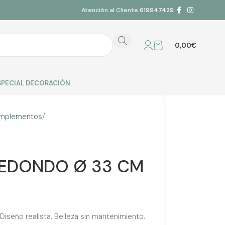
Atención al Cliente
619947429
0,00
€
SPECIAL DECORACIÓN
mplementos
REDONDO Ø 33 CM
eño realista. Belleza sin mantenimiento.