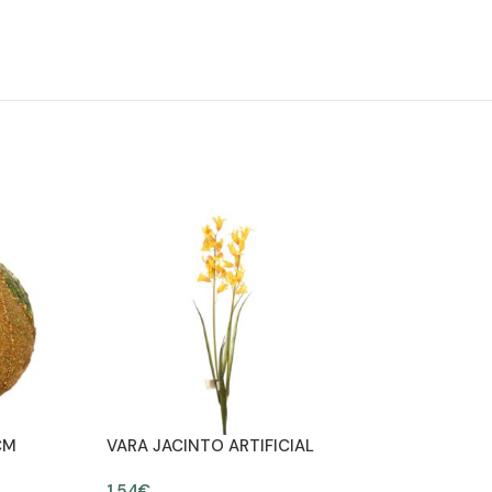
CM
VARA JACINTO ARTIFICIAL
ALT 60 CM
1,54
€