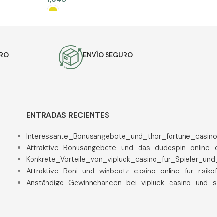
SELECCIONAR OPCIONES
URO
ENVÍO SEGURO
ENTRADAS RECIENTES
Interessante_Bonusangebote_und_thor_fortune_casino
Attraktive_Bonusangebote_und_das_dudespin_online_c
Konkrete_Vorteile_von_vipluck_casino_für_Spieler_un
Attraktive_Boni_und_winbeatz_casino_online_für_risiko
Anständige_Gewinnchancen_bei_vipluck_casino_und_se