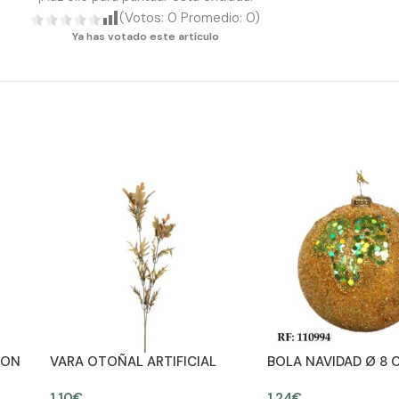
(Votos:
0
Promedio:
0
)
Ya has votado este artículo
TON
VARA OTOÑAL ARTIFICIAL
BOLA NAVIDAD Ø 8 
1,10
€
1,24
€