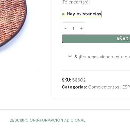
¡Te encantará!
Hay existencias
AÑADI
3
¡Personas viendo este pr
SKU:
56602
Categorías:
Complementos
,
ES
DESCRIPCIÓN
INFORMACIÓN ADICIONAL