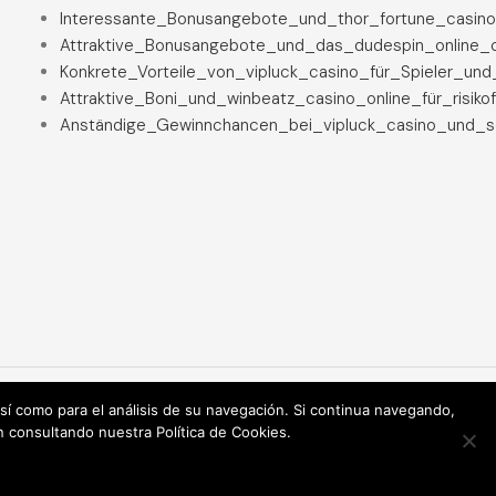
Interessante_Bonusangebote_und_thor_fortune_casino
Attraktive_Bonusangebote_und_das_dudespin_online_c
Konkrete_Vorteile_von_vipluck_casino_für_Spieler_un
Attraktive_Boni_und_winbeatz_casino_online_für_risiko
Anständige_Gewinnchancen_bei_vipluck_casino_und_se
 así como para el análisis de su navegación. Si continua navegando,
n consultando nuestra Política de Cookies.