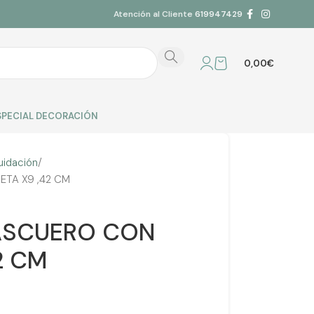
Atención al Cliente
619947429
0,00
€
SPECIAL DECORACIÓN
uidación
TA X9 ,42 CM
PASCUERO CON
2 CM