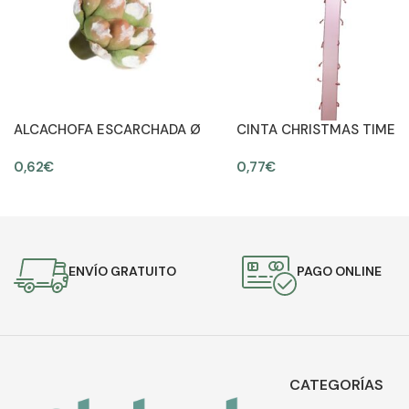
ALCACHOFA ESCARCHADA Ø
CINTA CHRISTMAS TIME
12CM
140CM ANCHO 4CM
0,62
€
0,77
€
AÑADIR AL CARRITO
AÑADIR AL CARRITO
ENVÍO GRATUITO
PAGO ONLINE
CATEGORÍAS