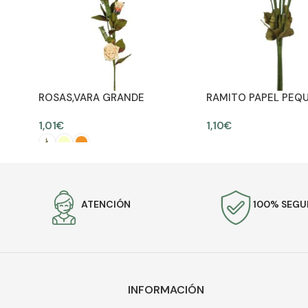
ROSAS,VARA GRANDE
RAMITO PAPEL PEQ
1,01
€
1,10
€
AÑADIR AL CARRITO
SELECCIONAR OPCIONES
ATENCIÓN
100% SEG
INFORMACIÓN