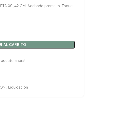
A X9 ,42 CM. Acabado premium. Toque
!
R AL CARRITO
roducto ahora!
IÓN
,
Liquidación