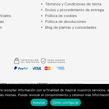
Términos y Condiciones de Venta
Envíos y procedimiento de entrega
iciales
Política de cookies
ras
Política de devoluciones
ón
Blog de plantas y curiosidades
RONO
2020 CREATED BY
I
-CRONO
. Consultoría Tecnológica.
ara recopilar información con la finalidad de mejorar nuestros servicios,
 las mismas. Puede revocar el consentimiento y obtener más informació
Aceptar
Cómo configurar