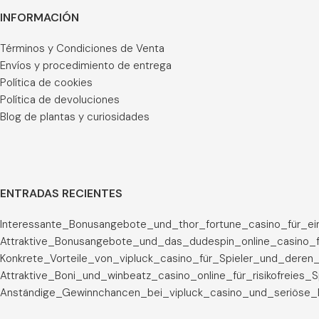
INFORMACIÓN
Términos y Condiciones de Venta
Envíos y procedimiento de entrega
Política de cookies
Política de devoluciones
Blog de plantas y curiosidades
ENTRADAS RECIENTES
Interessante_Bonusangebote_und_thor_fortune_casino_für_ei
Attraktive_Bonusangebote_und_das_dudespin_online_casino_f
Konkrete_Vorteile_von_vipluck_casino_für_Spieler_und_deren_
Attraktive_Boni_und_winbeatz_casino_online_für_risikofreies_
Anständige_Gewinnchancen_bei_vipluck_casino_und_seriöse_