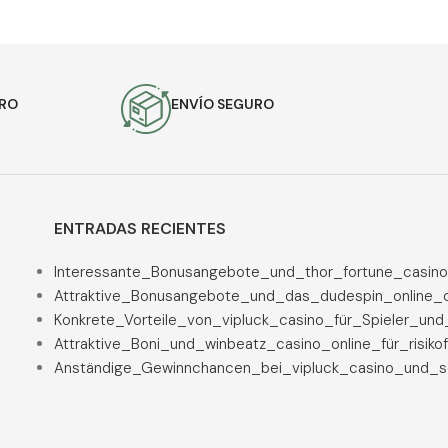
AÑADIR AL CARRITO
ES
URO
ENVÍO SEGURO
ENTRADAS RECIENTES
Interessante_Bonusangebote_und_thor_fortune_casino
Attraktive_Bonusangebote_und_das_dudespin_online_c
Konkrete_Vorteile_von_vipluck_casino_für_Spieler_un
Attraktive_Boni_und_winbeatz_casino_online_für_risiko
Anständige_Gewinnchancen_bei_vipluck_casino_und_se