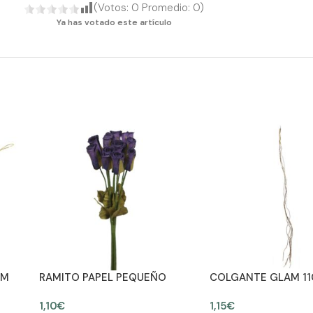
(Votos:
0
Promedio:
0
)
Ya has votado este artículo
CM
RAMITO PAPEL PEQUEÑO
COLGANTE GLAM 1
1,10
€
1,15
€