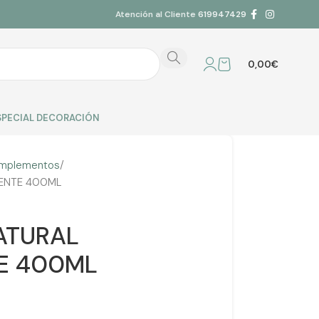
Atención al Cliente
619947429
0,00
€
SPECIAL DECORACIÓN
mplementos
ENTE 400ML
ATURAL
E 400ML