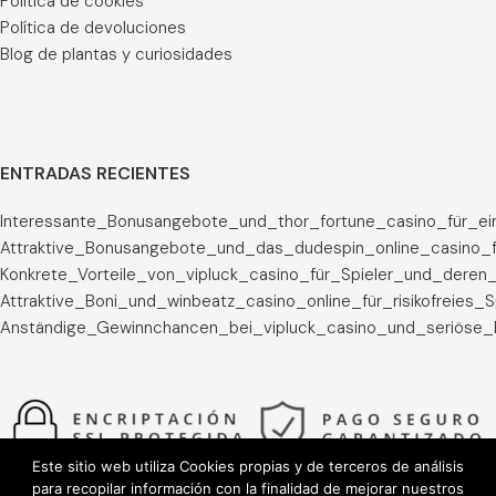
Política de cookies
Política de devoluciones
Blog de plantas y curiosidades
ENTRADAS RECIENTES
Interessante_Bonusangebote_und_thor_fortune_casino_für_ei
Attraktive_Bonusangebote_und_das_dudespin_online_casino_f
Konkrete_Vorteile_von_vipluck_casino_für_Spieler_und_deren_
Attraktive_Boni_und_winbeatz_casino_online_für_risikofreies_
Anständige_Gewinnchancen_bei_vipluck_casino_und_seriöse_
Este sitio web utiliza Cookies propias y de terceros de análisis
para recopilar información con la finalidad de mejorar nuestros