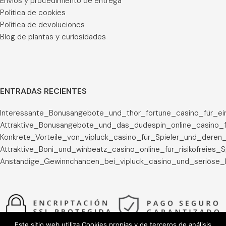
Envíos y procedimiento de entrega
Política de cookies
Política de devoluciones
Blog de plantas y curiosidades
ENTRADAS RECIENTES
Interessante_Bonusangebote_und_thor_fortune_casino_für_ei
Attraktive_Bonusangebote_und_das_dudespin_online_casino_f
Konkrete_Vorteile_von_vipluck_casino_für_Spieler_und_deren_
Attraktive_Boni_und_winbeatz_casino_online_für_risikofreies_
Anständige_Gewinnchancen_bei_vipluck_casino_und_seriöse_
Este sitio web utiliza Cookies propias y de terceros de análisis