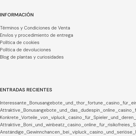
INFORMACIÓN
Términos y Condiciones de Venta
Envíos y procedimiento de entrega
Política de cookies
Política de devoluciones
Blog de plantas y curiosidades
ENTRADAS RECIENTES
Interessante_Bonusangebote_und_thor_fortune_casino_für_ei
Attraktive_Bonusangebote_und_das_dudespin_online_casino_f
Konkrete_Vorteile_von_vipluck_casino_für_Spieler_und_deren_
Attraktive_Boni_und_winbeatz_casino_online_für_risikofreies_
Anständige_Gewinnchancen_bei_vipluck_casino_und_seriöse_