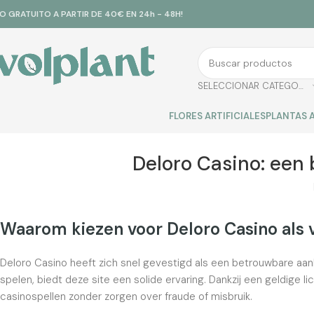
ÍO GRATUITO A PARTIR DE 40€ EN 24h - 48H!
SELECCIONAR CATEGORÍA
FLORES ARTIFICIALES
PLANTAS A
Deloro Casino: een
Waarom kiezen voor Deloro Casino als 
Deloro Casino heeft zich snel gevestigd als een betrouwbare aan
spelen, biedt deze site een solide ervaring. Dankzij een geldige
casinospellen zonder zorgen over fraude of misbruik.