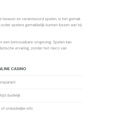
 die bewust en verantwoord spelen, is het gemak
, zodat spelers gemakkelijk kunnen kiezen wat bij
van een betrouwbare omgeving. Spelen kan
stische ervaring, zonder het risico van
NLINE CASINO
ansparant
tijd duidelijk
of onduidelijke info