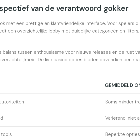
rspectief van de verantwoord gokker
ook met een prettige en klantvriendelijke interface. Voor spelers
edt een overzichtelijke lobby met duidelijke categorieën en filters
 de balans tussen enthousiasme voor nieuwe releases en de rust 
erzichtelijkheid. De live casino opties bieden bovendien een reali
GEMIDDELD O
utoriteiten
Soms minder tr
rd
Variërend, niet al
 tools
Beperkte opties 