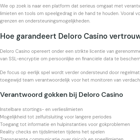
Wie op zoek is naar een platform dat serieus omgaat met verantw
limieten en tools om speelgedrag in de hand te houden. Vooral voo
grenzen en ondersteuningsmogelijkheden.
Hoe garandeert Deloro Casino vertrouw
Deloro Casino opereert onder een strikte licentie van gerenomme
van SSL-encryptie om persoonlijke en financiële data te bescherm
De focus op eerlijk spel wordt verder ondersteund door regelmatig
toegewijd team verantwoordelijk voor het monitoren van verdacht
Verantwoord gokken bij Deloro Casino
Instelbare stortings- en verlieslimieten
Mogelijkheid tot zelfuitsluiting voor langere periodes
Toegang tot informatie en hulpinstanties voor gokproblemen
Reality checks en tijdslimieten tijdens het spelen
Transparante communicatie over risico’s en speellimieten