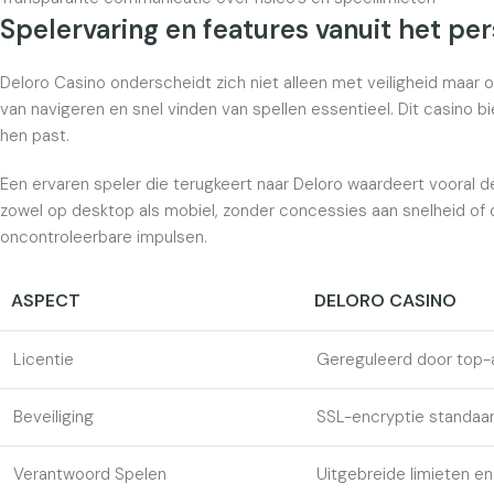
Spelervaring en features vanuit het pe
Deloro Casino onderscheidt zich niet alleen met veiligheid maar 
van navigeren en snel vinden van spellen essentieel. Dit casino bi
hen past.
Een ervaren speler die terugkeert naar Deloro waardeert vooral
zowel op desktop als mobiel, zonder concessies aan snelheid of ov
oncontroleerbare impulsen.
ASPECT
DELORO CASINO
Licentie
Gereguleerd door top-a
Beveiliging
SSL-encryptie standaa
Verantwoord Spelen
Uitgebreide limieten en