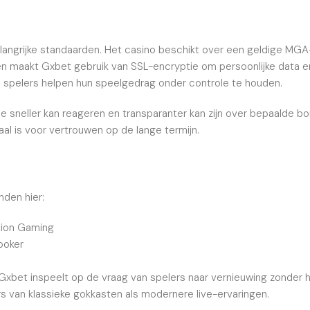
langrijke standaarden. Het casino beschikt over een geldige MGA-l
n maakt Gxbet gebruik van SSL-encryptie om persoonlijke data e
ie spelers helpen hun speelgedrag onder controle te houden.
ice sneller kan reageren en transparanter kan zijn over bepaalde
al is voor vertrouwen op de lange termijn.
nden hier:
ution Gaming
 poker
bet inspeelt op de vraag van spelers naar vernieuwing zonder h
s van klassieke gokkasten als modernere live-ervaringen.