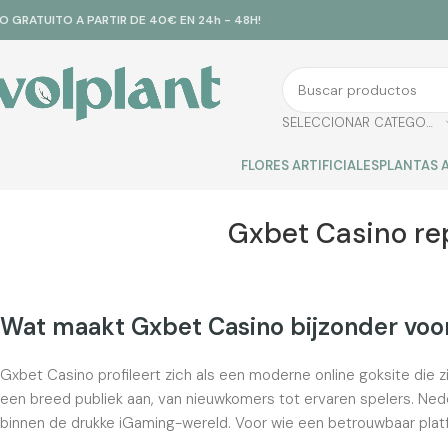
ÍO GRATUITO A PARTIR DE 40€ EN 24h - 48H!
SELECCIONAR CATEGORÍA
FLORES ARTIFICIALES
PLANTAS A
Gxbet Casino re
Wat maakt Gxbet Casino bijzonder voo
Gxbet Casino profileert zich als een moderne online goksite die
een breed publiek aan, van nieuwkomers tot ervaren spelers. Ne
binnen de drukke iGaming-wereld. Voor wie een betrouwbaar platf