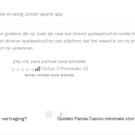
iele ervaring zonder aparte app.
ne gokkers die op zoek zijn naar een breed spelaanbod en snelle b
het diverse spelaanbod het een platform dat het waard is om te p
m te verkennen.
¡Haz clic para puntuar esta entrada!
(Votos:
0
Promedio:
0
)
Ya has votado este artículo
 vertraging?
Golden Panda Casino minimale stort