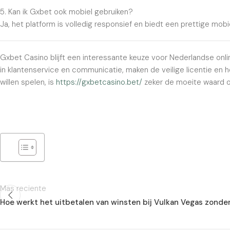
5. Kan ik Gxbet ook mobiel gebruiken?
Ja, het platform is volledig responsief en biedt een prettige mob
Gxbet Casino blijft een interessante keuze voor Nederlandse onli
in klantenservice en communicatie, maken de veilige licentie en 
willen spelen, is
https://gxbetcasino.bet/
zeker de moeite waard o
Mas reciente
Hoe werkt het uitbetalen van winsten bij Vulkan Vegas zonder