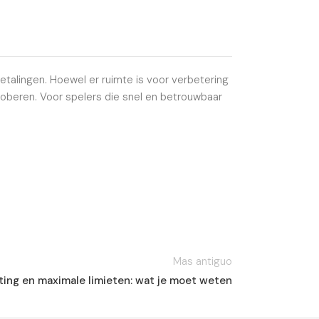
etalingen. Hoewel er ruimte is voor verbetering
roberen. Voor spelers die snel en betrouwbaar
Mas antiguo
ing en maximale limieten: wat je moet weten