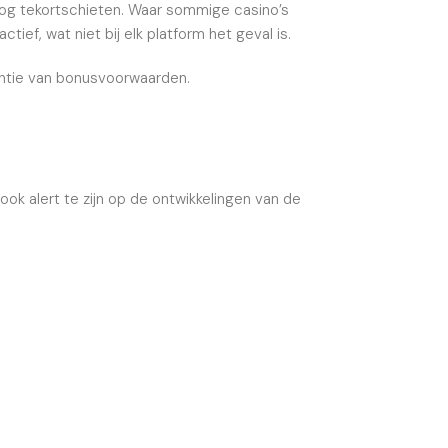
nog tekortschieten. Waar sommige casino’s
tief, wat niet bij elk platform het geval is.
antie van bonusvoorwaarden.
ok alert te zijn op de ontwikkelingen van de