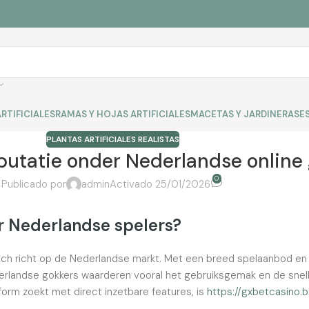
RTIFICIALES
RAMAS Y HOJAS ARTIFICIALES
MACETAS Y JARDINERAS
E
PLANTAS ARTIFICIALES REALISTAS
putatie onder Nederlandse online
0
Publicado por
admin
Activado 25/01/2026
r Nederlandse spelers?
 zich richt op de Nederlandse markt. Met een breed spelaanbod en
derlandse gokkers waarderen vooral het gebruiksgemak en de snel
orm zoekt met direct inzetbare features, is
https://gxbetcasino.b