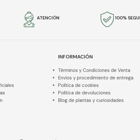
ATENCIÓN
100% SEG
INFORMACIÓN
Términos y Condiciones de Venta
Envíos y procedimiento de entrega
iciales
Política de cookies
ras
Política de devoluciones
ón
Blog de plantas y curiosidades