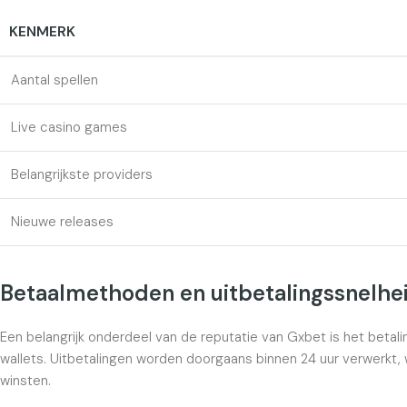
KENMERK
Aantal spellen
Live casino games
Belangrijkste providers
Nieuwe releases
Betaalmethoden en uitbetalingssnelhe
Een belangrijk onderdeel van de reputatie van Gxbet is het beta
wallets. Uitbetalingen worden doorgaans binnen 24 uur verwerkt, 
winsten.