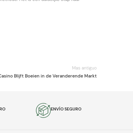
Mas antiguo
asino Blijft Boeien in de Veranderende Markt
URO
ENVÍO SEGURO