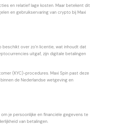
ies en relatief lage kosten. Maar betekent dit
egelen en gebruikservaring van crypto bij Maxi
 beschikt over zo’n licentie, wat inhoudt dat
tocurrencies uitgaf, zijn digitale betalingen
ustomer (KYC)-procedures. Maxi Spin past deze
ren binnen de Nederlandse wetgeving en
 om je persoonlijke en financiële gegevens te
lijkheid van betalingen.