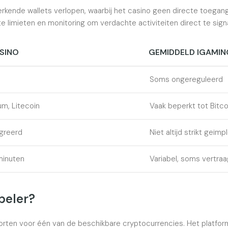
erkende wallets verlopen, waarbij het casino geen directe toegang 
kte limieten en monitoring om verdachte activiteiten direct te sign
ASINO
GEMIDDELD IGAMIN
Soms ongereguleerd
um, Litecoin
Vaak beperkt tot Bitco
egreerd
Niet altijd strikt geï
minuten
Variabel, soms vertra
speler?
storten voor één van de beschikbare cryptocurrencies. Het platfo