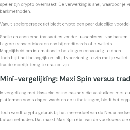
speler zijn crypto overmaakt. De verwerking is snel, waardoor je vr
bankmethoden.
Vanuit spelerperspectief biedt crypto een paar duidelijke voordel
Snelle en anonieme transacties zonder tussenkomst van banken
Lagere transactiekosten dan bij creditcards of e-wallets
Mogelijkheid om internationale betalingen eenvoudig te doen
Toch blijft het belangrijk om altijd voorzichtig te zijn met je wa
fraude moeilijk terug te draaien zijn.
Mini-vergelijking: Maxi Spin versus trad
In vergelijking met klassieke online casino’s die vaak alleen met e
platformen soms dagen wachten op uitbetalingen, biedt het cryp
Toch wordt crypto gebruik bij het merendeel van de Nederlandse 
betaalmethoden. Dat maakt Maxi Spin één van de voorlopers die d