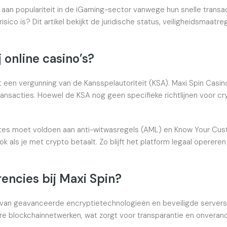
aan populariteit in de iGaming-sector vanwege hun snelle transact
sico is? Dit artikel bekijkt de juridische status, veiligheidsmaatr
 online casino’s?
t een vergunning van de Kansspelautoriteit (KSA). Maxi Spin Casino
ransacties. Hoewel de KSA nog geen specifieke richtlijnen voor cryp
 goksites moet voldoen aan anti-witwasregels (AML) en Know Your C
ook als je met crypto betaalt. Zo blijft het platform legaal opere
rencies bij Maxi Spin?
ik van geavanceerde encryptietechnologieën en beveiligde servers
blockchainnetwerken, wat zorgt voor transparantie en onverander