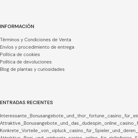
INFORMACIÓN
Términos y Condiciones de Venta
Envíos y procedimiento de entrega
Política de cookies
Política de devoluciones
Blog de plantas y curiosidades
ENTRADAS RECIENTES
Interessante_Bonusangebote_und_thor_fortune_casino_für_ei
Attraktive_Bonusangebote_und_das_dudespin_online_casino_f
Konkrete_Vorteile_von_vipluck_casino_für_Spieler_und_deren_
Attraktive_Boni_und_winbeatz_casino_online_für_risikofreies_