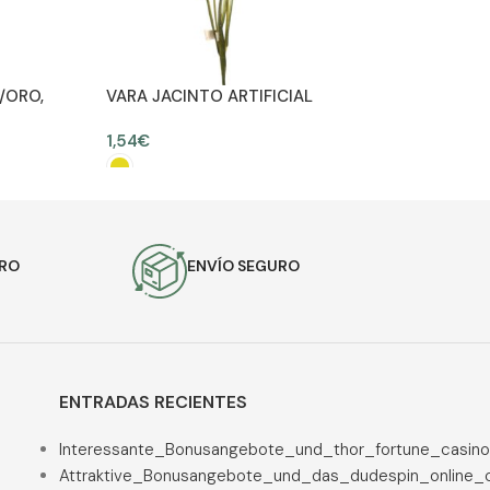
/ORO,
VARA JACINTO ARTIFICIAL
ALT 60 CM
1,54
€
SELECCIONAR OPCIONES
URO
ENVÍO SEGURO
ENTRADAS RECIENTES
Interessante_Bonusangebote_und_thor_fortune_casino
Attraktive_Bonusangebote_und_das_dudespin_online_c