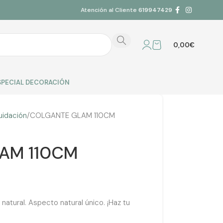
Atención al Cliente
619947429
0,00
€
SPECIAL DECORACIÓN
uidación
COLGANTE GLAM 110CM
AM 110CM
ural. Aspecto natural único. ¡Haz tu