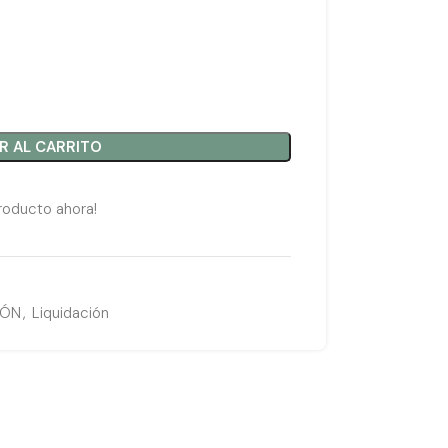
R AL CARRITO
roducto ahora!
IÓN
,
Liquidación