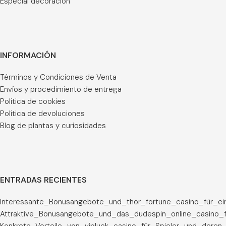
Especial decoración
INFORMACIÓN
Términos y Condiciones de Venta
Envíos y procedimiento de entrega
Política de cookies
Política de devoluciones
Blog de plantas y curiosidades
ENTRADAS RECIENTES
Interessante_Bonusangebote_und_thor_fortune_casino_für_ei
Attraktive_Bonusangebote_und_das_dudespin_online_casino_f
Konkrete_Vorteile_von_vipluck_casino_für_Spieler_und_deren_