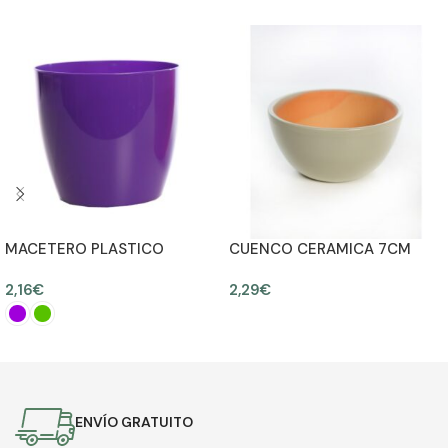
MACETERO PLASTICO
CUENCO CERAMICA 7CM
12,50CM Ø14CM
2,16
€
2,29
€
AÑADIR AL CARRITO
SELECCIONAR OPCIONES
ENVÍO GRATUITO