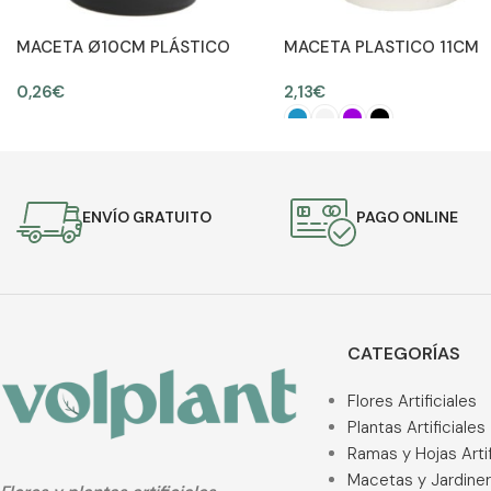
MACETA Ø10CM PLÁSTICO
MACETA PLASTICO 11CM
Ø12CM
0,26
€
2,13
€
AÑADIR AL CARRITO
SELECCIONAR OPCIONES
ENVÍO GRATUITO
PAGO ONLINE
CATEGORÍAS
Flores Artificiales
Plantas Artificiales
Ramas y Hojas Artif
Macetas y Jardine