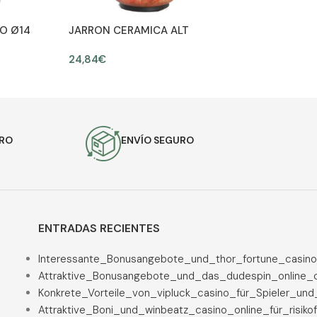
O Ø14
JARRON CERAMICA ALT
40CM Ø 15CM
24,84
€
AÑADIR AL CARRITO
ES
URO
ENVÍO SEGURO
ENTRADAS RECIENTES
Interessante_Bonusangebote_und_thor_fortune_casino
Attraktive_Bonusangebote_und_das_dudespin_online_c
Konkrete_Vorteile_von_vipluck_casino_für_Spieler_un
Attraktive_Boni_und_winbeatz_casino_online_für_risiko