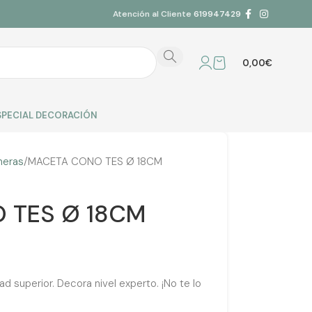
Atención al Cliente
619947429
0,00
€
SPECIAL DECORACIÓN
neras
MACETA CONO TES Ø 18CM
 TES Ø 18CM
superior. Decora nivel experto. ¡No te lo