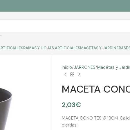
RTIFICIALES
RAMAS Y HOJAS ARTIFICIALES
MACETAS Y JARDINERAS
E
Inicio
JARRONES
Macetas y Jardi
MACETA CONO
2,03
€
MACETA CONO TES Ø 18CM. Calidad 
pierdas!