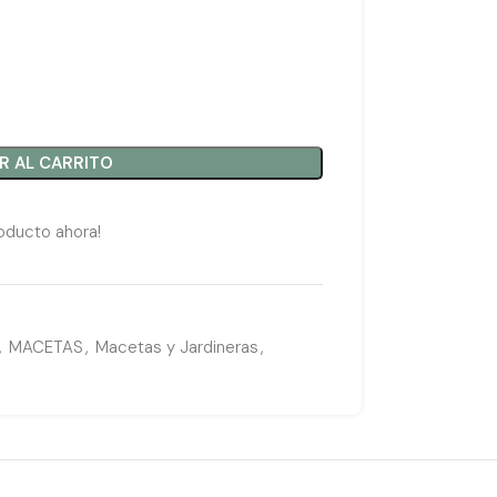
R AL CARRITO
oducto ahora!
,
MACETAS
,
Macetas y Jardineras
,