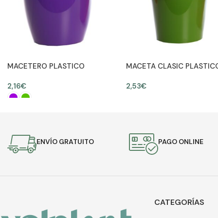
MACETERO PLASTICO
MACETA CLASIC PLASTIC
12,50CM Ø14CM
Ø18CM ALT 16,5CM
2,16
€
2,53
€
AÑADIR AL CARRITO
SELECCIONAR OPCIONES
ENVÍO GRATUITO
PAGO ONLINE
CATEGORÍAS