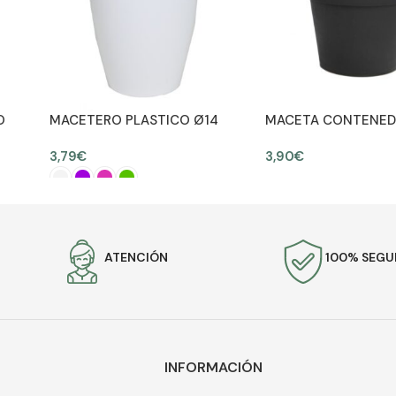
O
MACETERO PLASTICO Ø14
MACETA CONTENED
ALT 17CM
17CM ALT 15CM
3,79
€
3,90
€
AÑADIR AL CARRITO
SELECCIONAR OPCIONES
ATENCIÓN
100% SEG
INFORMACIÓN