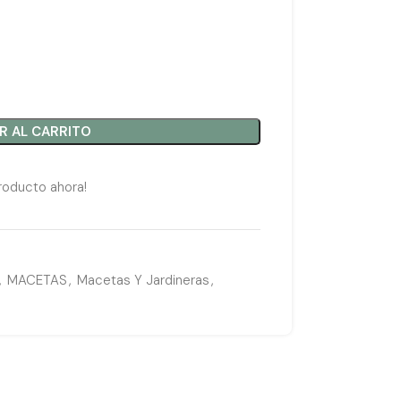
R AL CARRITO
roducto ahora!
,
MACETAS
,
Macetas Y Jardineras
,