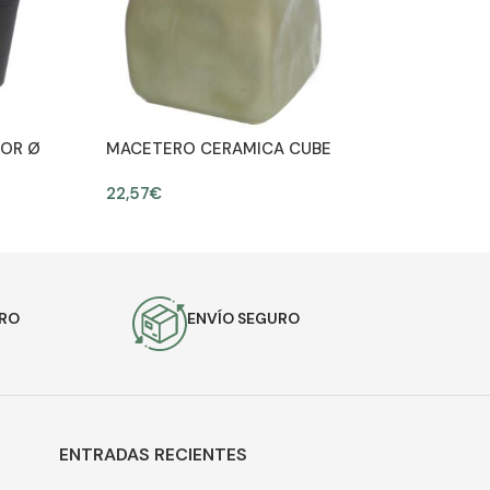
OR Ø
MACETERO CERAMICA CUBE
V. 24X24CM
22,57
€
AÑADIR AL CARRITO
URO
ENVÍO SEGURO
ENTRADAS RECIENTES