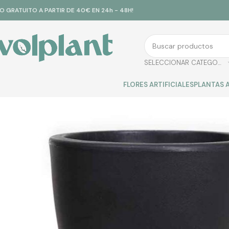
ÍO GRATUITO A PARTIR DE 40€ EN 24h - 48H!
SELECCIONAR CATEGORÍA
FLORES ARTIFICIALES
PLANTAS A