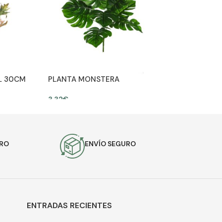
L 30CM
PLANTA MONSTERA
ARTIFICIAL 35CM
3,32
€
AÑADIR AL CARRITO
URO
ENVÍO SEGURO
ENTRADAS RECIENTES