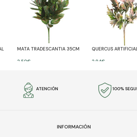
AL
MATA TRADESCANTIA 35CM
QUERCUS ARTIFICIA
2,50
€
2,94
€
AÑADIR AL CARRITO
AÑADIR AL CARRITO
ATENCIÓN
100% SEG
INFORMACIÓN