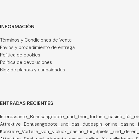
INFORMACIÓN
Términos y Condiciones de Venta
Envíos y procedimiento de entrega
Política de cookies
Política de devoluciones
Blog de plantas y curiosidades
ENTRADAS RECIENTES
Interessante_Bonusangebote_und_thor_fortune_casino_für_ei
Attraktive_Bonusangebote_und_das_dudespin_online_casino_f
Konkrete_Vorteile_von_vipluck_casino_für_Spieler_und_deren_
Attraktive_Boni_und_winbeatz_casino_online_für_risikofreies_