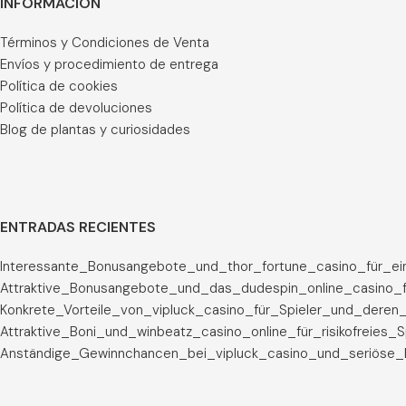
INFORMACIÓN
Términos y Condiciones de Venta
Envíos y procedimiento de entrega
Política de cookies
Política de devoluciones
Blog de plantas y curiosidades
ENTRADAS RECIENTES
Interessante_Bonusangebote_und_thor_fortune_casino_für_ei
Attraktive_Bonusangebote_und_das_dudespin_online_casino_f
Konkrete_Vorteile_von_vipluck_casino_für_Spieler_und_deren_
Attraktive_Boni_und_winbeatz_casino_online_für_risikofreies_
Anständige_Gewinnchancen_bei_vipluck_casino_und_seriöse_