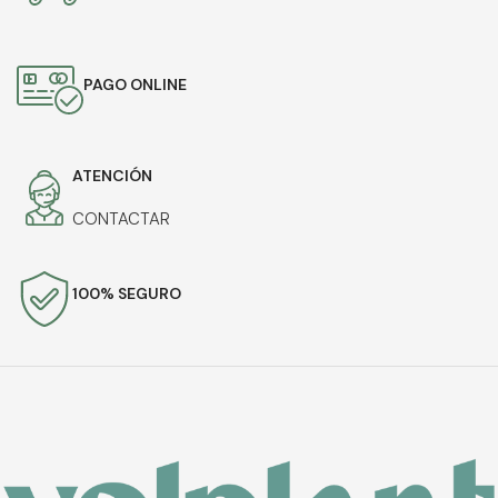
PAGO ONLINE
ATENCIÓN
CONTACTAR
100% SEGURO