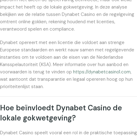
impact het heeft op de lokale gokwetgeving. In deze analyse
bekijken we de relatie tussen Dynabet Casino en de regelgeving
omtrent online gokken, rekening houdend met licenties,
verantwoord spelen en compliance.
Dynabet opereert met een licentie die voldoet aan strenge
Europese standaarden en werkt nauw samen met regelgevende
instanties om te voldoen aan de eisen van de Nederlandse
Kansspelautoriteit (KSA). Meer informatie over hun aanbod en
voorwaarden is terug te vinden op
https://dynabetcasino1.com
,
wat aantoont dat transparantie en legaal opereren hoog op hun
prioriteitenlijst staan.
Hoe beïnvloedt Dynabet Casino de
lokale gokwetgeving?
Dynabet Casino speelt vooral een rol in de praktische toepassing