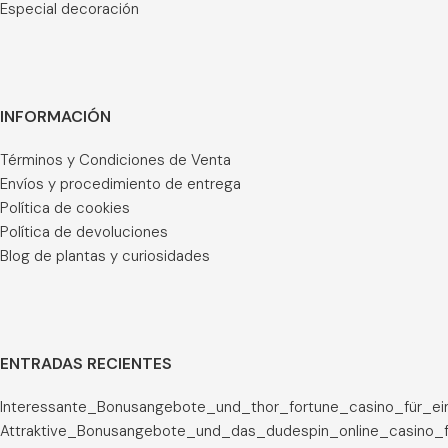
Especial decoración
INFORMACIÓN
Términos y Condiciones de Venta
Envíos y procedimiento de entrega
Política de cookies
Política de devoluciones
Blog de plantas y curiosidades
ENTRADAS RECIENTES
Interessante_Bonusangebote_und_thor_fortune_casino_für_ei
Attraktive_Bonusangebote_und_das_dudespin_online_casino_f