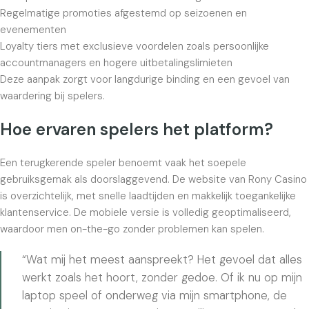
Regelmatige promoties afgestemd op seizoenen en
evenementen
Loyalty tiers met exclusieve voordelen zoals persoonlijke
accountmanagers en hogere uitbetalingslimieten
Deze aanpak zorgt voor langdurige binding en een gevoel van
waardering bij spelers.
Hoe ervaren spelers het platform?
Een terugkerende speler benoemt vaak het soepele
gebruiksgemak als doorslaggevend. De website van Rony Casino
is overzichtelijk, met snelle laadtijden en makkelijk toegankelijke
klantenservice. De mobiele versie is volledig geoptimaliseerd,
waardoor men on-the-go zonder problemen kan spelen.
“Wat mij het meest aanspreekt? Het gevoel dat alles
werkt zoals het hoort, zonder gedoe. Of ik nu op mijn
laptop speel of onderweg via mijn smartphone, de