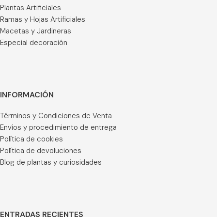
Plantas Artificiales
Ramas y Hojas Artificiales
Macetas y Jardineras
Especial decoración
INFORMACIÓN
Términos y Condiciones de Venta
Envíos y procedimiento de entrega
Política de cookies
Política de devoluciones
Blog de plantas y curiosidades
ENTRADAS RECIENTES