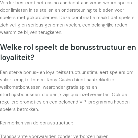
Verder besteedt het casino aandacht aan verantwoord spelen
door limieten in te stellen en ondersteuning te bieden voor
spelers met gokproblemen. Deze combinatie maakt dat spelers
zich veilig en serieus genomen voelen, een belangrijke reden
waarom ze blijven terugkeren.
Welke rol speelt de bonusstructuur en
loyaliteit?
Een sterke bonus- en loyaliteitsstructuur stimuleert spelers om
vaker terug te komen. Rony Casino biedt aantrekkelijke
welkomstbonussen, waaronder gratis spins en
stortingsbonussen, die eerlijk zijn qua inzetvereisten. Ook de
reguliere promoties en een belonend VIP-programma houden
spelers betrokken.
Kenmerken van de bonusstructuur:
Transparante voorwaarden zonder verborgen haken