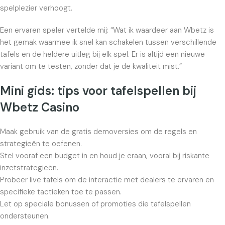
spelplezier verhoogt.
Een ervaren speler vertelde mij: “Wat ik waardeer aan Wbetz is
het gemak waarmee ik snel kan schakelen tussen verschillende
tafels en de heldere uitleg bij elk spel. Er is altijd een nieuwe
variant om te testen, zonder dat je de kwaliteit mist.”
Mini gids: tips voor tafelspellen bij
Wbetz Casino
Maak gebruik van de gratis demoversies om de regels en
strategieën te oefenen.
Stel vooraf een budget in en houd je eraan, vooral bij riskante
inzetstrategieën.
Probeer live tafels om de interactie met dealers te ervaren en
specifieke tactieken toe te passen.
Let op speciale bonussen of promoties die tafelspellen
ondersteunen.