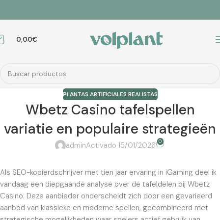
0,00
€
PLANTAS ARTIFICIALES REALISTAS
Wbetz Casino tafelspellen
variatie en populaire strategieën
0
admin
Activado 15/01/2026
Als SEO-kopiërdschrijver met tien jaar ervaring in iGaming deel ik
vandaag een diepgaande analyse over de tafeldelen bij Wbetz
Casino. Deze aanbieder onderscheidt zich door een gevarieerd
aanbod van klassieke en moderne spellen, gecombineerd met
strategische mogelijkheden waar spelers actief gebruik van