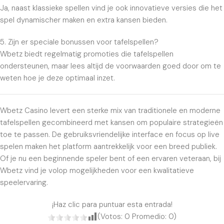
Ja, naast klassieke spellen vind je ook innovatieve versies die het
spel dynamischer maken en extra kansen bieden.
5. Zijn er speciale bonussen voor tafelspellen?
Wbetz biedt regelmatig promoties die tafelspellen
ondersteunen, maar lees altijd de voorwaarden goed door om te
weten hoe je deze optimaal inzet.
Wbetz Casino levert een sterke mix van traditionele en moderne
tafelspellen gecombineerd met kansen om populaire strategieën
toe te passen. De gebruiksvriendelijke interface en focus op live
spelen maken het platform aantrekkelijk voor een breed publiek.
Of je nu een beginnende speler bent of een ervaren veteraan, bij
Wbetz vind je volop mogelijkheden voor een kwalitatieve
speelervaring.
¡Haz clic para puntuar esta entrada!
(Votos:
0
Promedio:
0
)