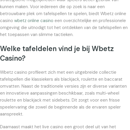
kunnen maken. Voor iedereen die op zoek is naar een
betrouwbare plek om tafelspellen te spelen, biedt Wbetz online
casino
wbetz online casino
een overzichtelijke en professionele
omgeving die uitnodigt tot het ontdekken van de tafelspellen en
het toepassen van slimme tactieken.
Welke tafeldelen vind je bij Wbetz
Casino?
Wbetz casino profileert zich met een uitgebreide collectie
tafelspellen die klassiekers als blackjack, roulette en baccarat
omvatten. Naast de traditionele versies zijn er diverse varianten
en innovatieve aanpassingen beschikbaar, zoals multi-wheel
roulette en blackjack met sidebets. Dit zorgt voor een frisse
speelervaring die zowel de beginnende als de ervaren speler
aanspreekt.
Daarnaast maakt het live casino een groot deel uit van het