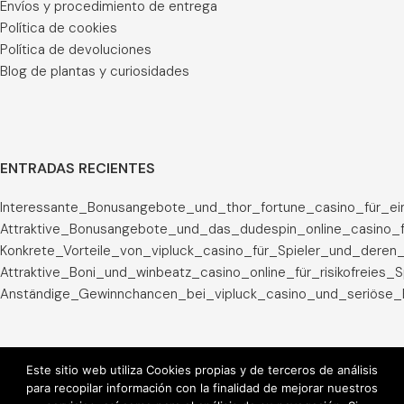
Envíos y procedimiento de entrega
Política de cookies
Política de devoluciones
Blog de plantas y curiosidades
ENTRADAS RECIENTES
Interessante_Bonusangebote_und_thor_fortune_casino_für_ei
Attraktive_Bonusangebote_und_das_dudespin_online_casino_f
Konkrete_Vorteile_von_vipluck_casino_für_Spieler_und_deren_
Attraktive_Boni_und_winbeatz_casino_online_für_risikofreies_
Anständige_Gewinnchancen_bei_vipluck_casino_und_seriöse_
Este sitio web utiliza Cookies propias y de terceros de análisis
para recopilar información con la finalidad de mejorar nuestros