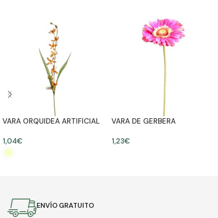
VARA ORQUIDEA ARTIFICIAL
VARA DE GERBERA
DANZANTE 63CM
ARTIFICIAL, 55CM
1,04
€
1,23
€
AÑADIR AL CARRITO
SELECCIONAR OPCIONES
ENVÍO GRATUITO