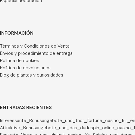
Especial decoración
INFORMACIÓN
Términos y Condiciones de Venta
Envíos y procedimiento de entrega
Política de cookies
Política de devoluciones
Blog de plantas y curiosidades
ENTRADAS RECIENTES
Interessante_Bonusangebote_und_thor_fortune_casino_für_ei
Attraktive_Bonusangebote_und_das_dudespin_online_casino_f
Konkrete_Vorteile_von_vipluck_casino_für_Spieler_und_deren_